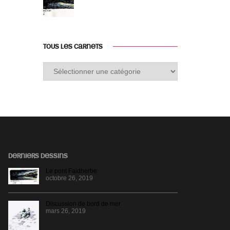
TOUS LES CARNETS
Tous
les
carnets
DERNIERS DESSINS
Le pont Faidherbe
octobre 26, 2019
Discussion de bord de mer
mars 26, 2019