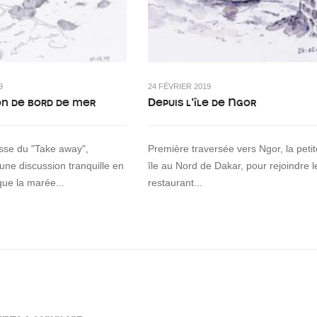
9
24 FÉVRIER 2019
on de bord de mer
Depuis l’île de Ngor
asse du "Take away",
Première traversée vers Ngor, la petit
 une discussion tranquille en
île au Nord de Dakar, pour rejoindre l
que la marée...
restaurant...