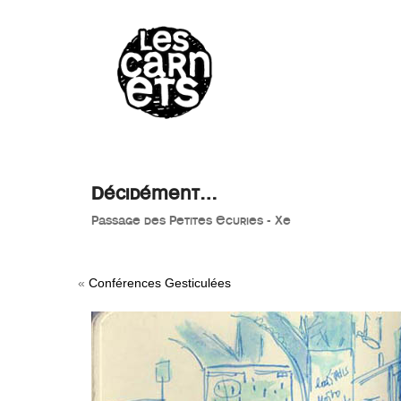
//
Décidément…
Passage des Petites Ecuries - Xe
«
Conférences Gesticulées