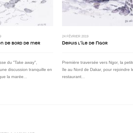
9
24 FÉVRIER 2019
on de bord de mer
Depuis l’île de Ngor
asse du "Take away",
Première traversée vers Ngor, la petit
 une discussion tranquille en
île au Nord de Dakar, pour rejoindre l
que la marée...
restaurant...