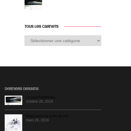
TOUS LES CARNETS
Tous
les
carnets
DERNIERS DESSINS
Le pont Faidherbe
octobre 26, 2019
Discussion de bord de mer
mars 26, 2019