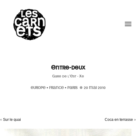
//
Tog
Entre-deux
Gare de l'Est - Xe
EUROPE
•
FRANCE
•
PARIS
20 MAI 2010
«
Sur le quai
Coca en terrasse
»