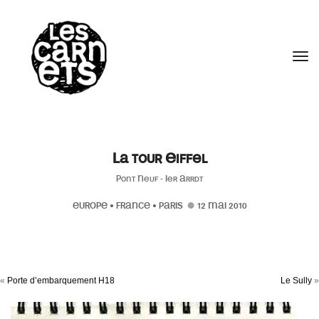
//
Tog
La tour Eiffel
Pont Neuf - Ier Arrdt
EUROPE
•
FRANCE
•
PARIS
12 MAI 2010
«
Porte d’embarquement H18
Le Sully
»