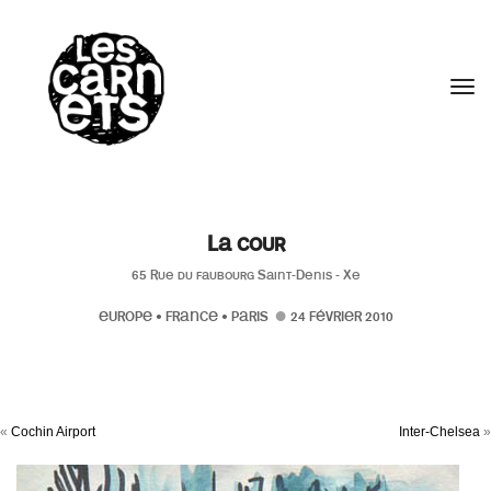
//
Tog
La cour
65 Rue du faubourg Saint-Denis - Xe
EUROPE
•
FRANCE
•
PARIS
24 FÉVRIER 2010
«
Cochin Airport
Inter-Chelsea
»