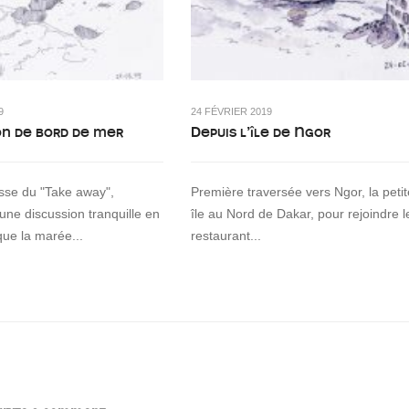
9
24 FÉVRIER 2019
on de bord de mer
Depuis l’île de Ngor
asse du "Take away",
Première traversée vers Ngor, la petit
 une discussion tranquille en
île au Nord de Dakar, pour rejoindre l
que la marée...
restaurant...