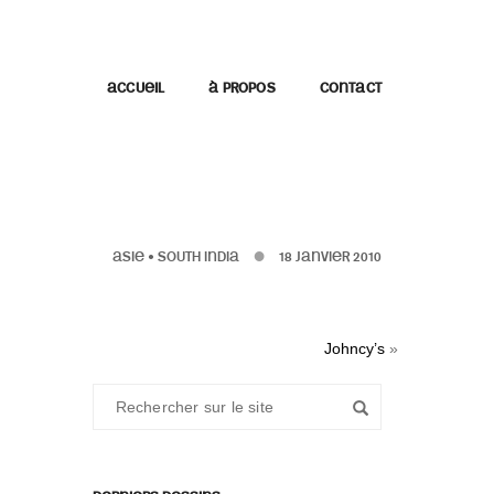
ACCUEIL
À PROPOS
CONTACT
ASIE
•
SOUTH INDIA
18 JANVIER 2010
Johncy’s
»