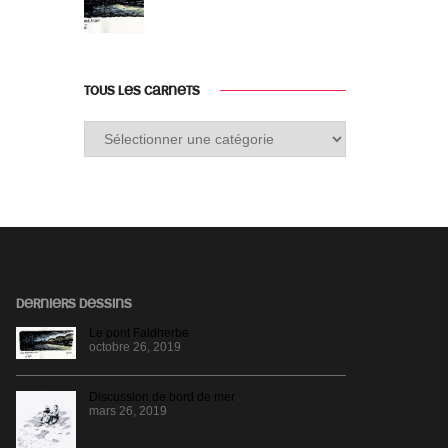
TOUS LES CARNETS
Tous
les
carnets
DERNIERS DESSINS
Le pont Faidherbe
octobre 26, 2019
Discussion de bord de mer
mars 26, 2019