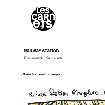
//
Railway station
Mangalore - Karnataka
«
Kadri Manjunatha temple