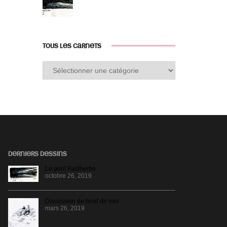
TOUS LES CARNETS
Tous
les
carnets
DERNIERS DESSINS
Le pont Faidherbe
octobre 26, 2019
Discussion de bord de mer
mars 26, 2019