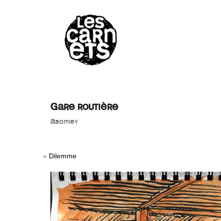
//
Gare routière
Abomey
«
Dilemme