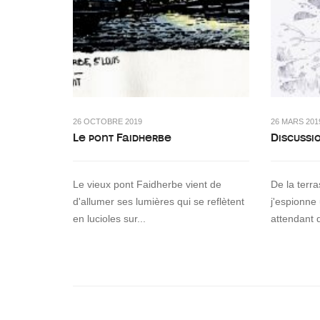
26 OCTOBRE 2019
26 MARS 201
Le pont Faidherbe
Discussi
Le vieux pont Faidherbe vient de
De la terr
d'allumer ses lumières qui se reflètent
j'espionne
en lucioles sur...
attendant 