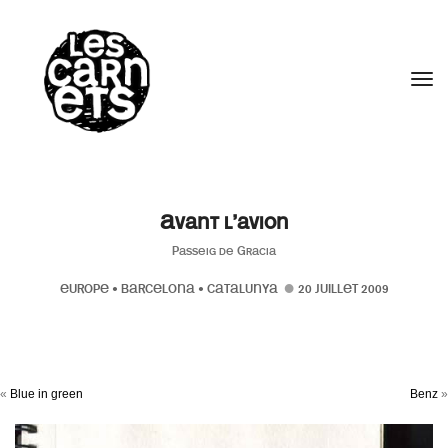
//
Tog
Avant l’avion
Passeig de Gracia
EUROPE
•
BARCELONA
•
CATALUNYA
20 JUILLET 2009
«
Blue in green
Benz
»