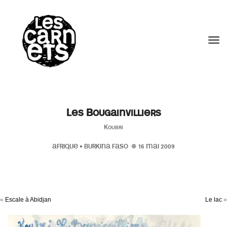
//
Tog
Les Bougainvilliers
Koubri
AFRIQUE
•
BURKINA FASO
16 MAI 2009
«
Escale à Abidjan
Le lac
»