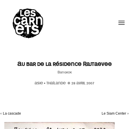
//
Tog
Au bar de la résidence Rajtaevee
Bangkok
ASIE
•
THAÏLANDE
28 AVRIL 2007
«
La cascade
Le Siam Center
»