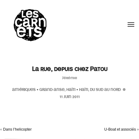
//
Tog
La rue, depuis chez Patou
Jérémie
AMÉRIQUES
•
GRAND-ANSE, HAÏTI
•
HAÏTI, DU SUD AU NORD
11 JUIN 2011
«
Dans l’helicopter
U-Boat et associés
»