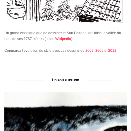
Un grand classique que de dessiner le San Petrone, qui toise la vallée du
haut de ses 1767 mètres (selon
Wikipedia
).
Comparez l’évolution du style avec ces dessins de
2002
,
2009
et
2012
.
Un peu plus loin