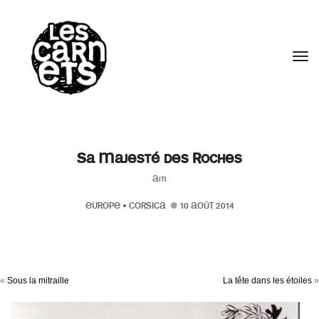
//
Tog
Sa Majesté des Roches
Aiti
EUROPE
•
CORSICA
10 AOÛT 2014
«
Sous la mitraille
La tête dans les étoiles
»