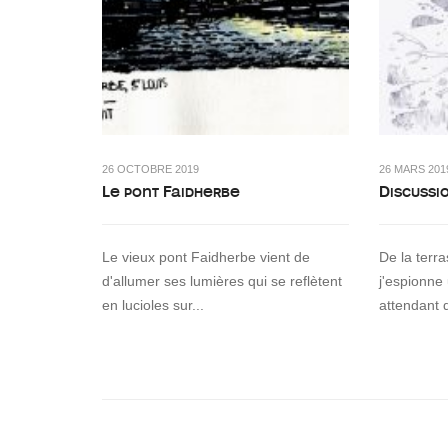
26 OCTOBRE 2019
26 MARS 201
Le pont Faidherbe
Discussi
Le vieux pont Faidherbe vient de
De la terr
d'allumer ses lumières qui se reflètent
j'espionne
en lucioles sur...
attendant 