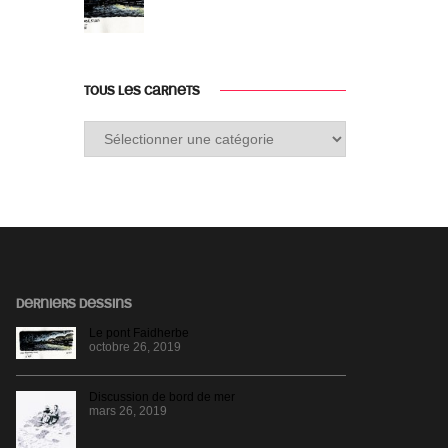
TOUS LES CARNETS
Tous
les
carnets
DERNIERS DESSINS
Le pont Faidherbe
octobre 26, 2019
Discussion de bord de mer
mars 26, 2019