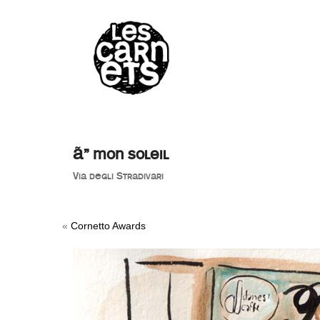
//
Ã” mon soleil
Via degli Stradivari
«
Cornetto Awards