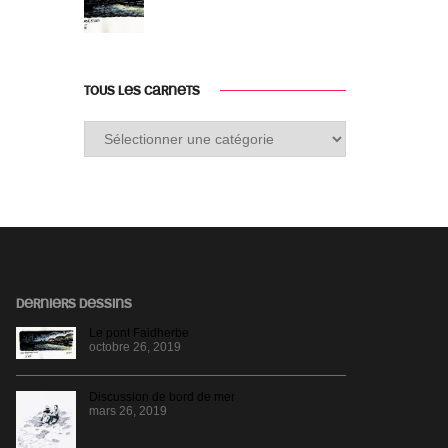
TOUS LES CARNETS
Tous
les
carnets
DERNIERS DESSINS
Le pont Faidherbe
octobre 26, 2019
Discussion de bord de mer
mars 26, 2019