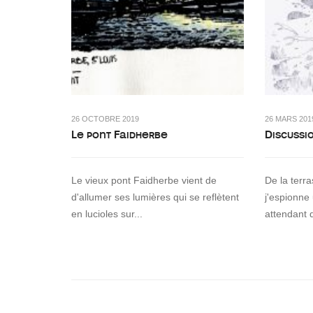
26 OCTOBRE 2019
26 MARS 201
Le pont Faidherbe
Discussi
Le vieux pont Faidherbe vient de
De la terr
d'allumer ses lumières qui se reflètent
j'espionne
en lucioles sur...
attendant 