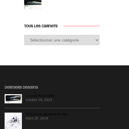
TOUS LES CARNETS
Tous
les
carnets
DERNIERS DESSINS
Le pont Faidherbe
octobre 26, 2019
Discussion de bord de mer
mars 26, 2019