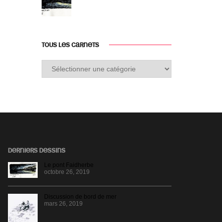
TOUS LES CARNETS
Tous
les
carnets
DERNIERS DESSINS
Le pont Faidherbe
octobre 26, 2019
Discussion de bord de mer
mars 26, 2019