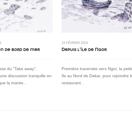
9
24 FÉVRIER 2019
on de bord de mer
Depuis l’île de Ngor
asse du "Take away",
Première traversée vers Ngor, la petit
 une discussion tranquille en
île au Nord de Dakar, pour rejoindre l
que la marée...
restaurant...