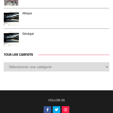
Afrique
Sénégal
TOUS LES CARNETS
Tous
les
carnets
FOLLOW US