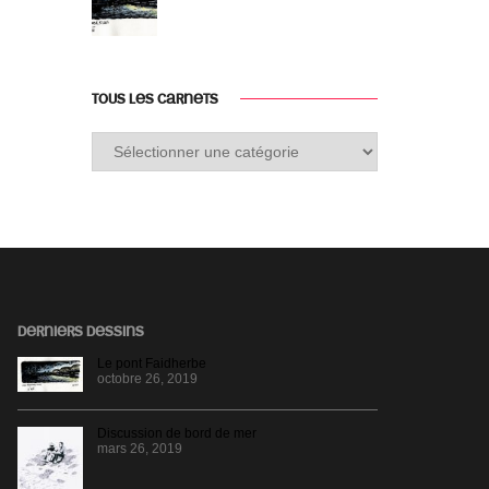
TOUS LES CARNETS
Tous
les
carnets
DERNIERS DESSINS
Le pont Faidherbe
octobre 26, 2019
Discussion de bord de mer
mars 26, 2019