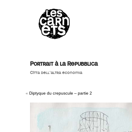
//
Portrait à la Repubblica
CItta dell'altra economia
«
Diptyque du crepuscule – partie 2