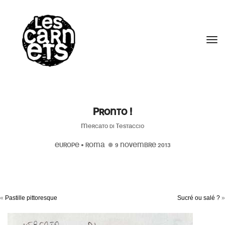
//
Tog
Pronto !
Mercato di Testaccio
EUROPE
•
ROMA
9 NOVEMBRE 2013
«
Pastille pittoresque
Sucré ou salé ?
»