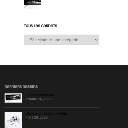
TOUS LES CARNETS
Tous
les
carnets
DERNIERS DESSINS
Le pont Faidherbe
octobre 26, 2019
Discussion de bord de mer
mars 26, 2019