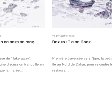
9
24 FÉVRIER 2019
on de bord de mer
Depuis l’île de Ngor
asse du "Take away",
Première traversée vers Ngor, la petit
 une discussion tranquille en
île au Nord de Dakar, pour rejoindre l
que la marée...
restaurant...