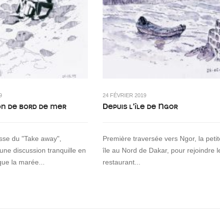
9
24 FÉVRIER 2019
on de bord de mer
Depuis l’île de Ngor
asse du "Take away",
Première traversée vers Ngor, la petit
 une discussion tranquille en
île au Nord de Dakar, pour rejoindre l
que la marée...
restaurant...