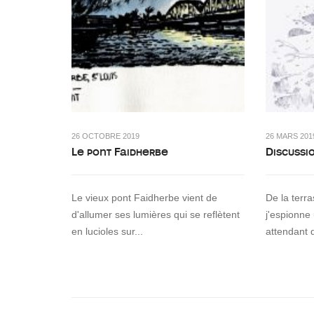
26 OCTOBRE 2019
26 MARS 201
Le pont Faidherbe
Discussi
Le vieux pont Faidherbe vient de
De la terr
d'allumer ses lumières qui se reflètent
j'espionne
en lucioles sur...
attendant 