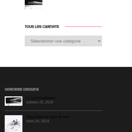
TOUS LES CARNETS
Tous
les
carnets
DERNIERS DESSINS
Le pont Faidherbe
octobre 26, 2019
Discussion de bord de mer
mars 26, 2019