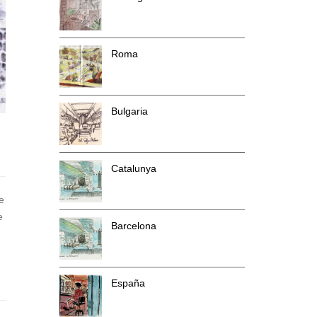
Roma
Bulgaria
Catalunya
e
e
Barcelona
España