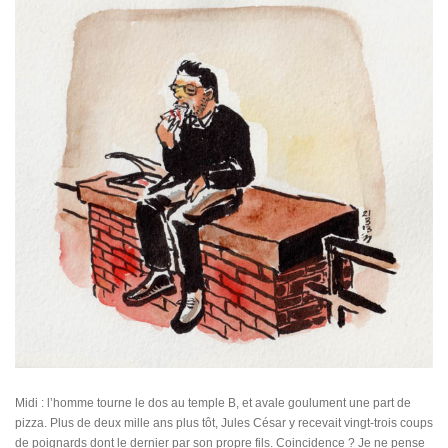
Midi : l’homme tourne le dos au temple B, et avale goulument une part de
pizza. Plus de deux mille ans plus tôt, Jules César y recevait vingt-trois coups
de poignards dont le dernier par son propre fils. Coincidence ? Je ne pense