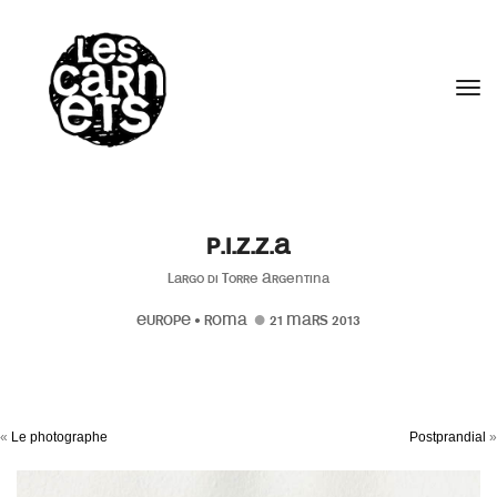
//
Tog
P.I.Z.Z.A
Largo di Torre Argentina
EUROPE
•
ROMA
21 MARS 2013
«
Le photographe
Postprandial
»