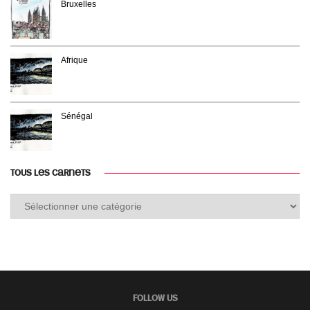
Bruxelles
Afrique
Sénégal
TOUS LES CARNETS
Tous
les
carnets
FOLLOW US