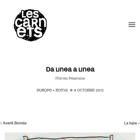
//
Tog
Da linea a linea
Métro Piramide
EUROPE
•
ROMA
8 OCTOBRE 2012
«
Avanti Bionda
La lupa
»