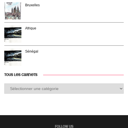
Bruxelles
Afrique
Sénégal
TOUS LES CARNETS
Tous
les
carnets
FOLLOW US