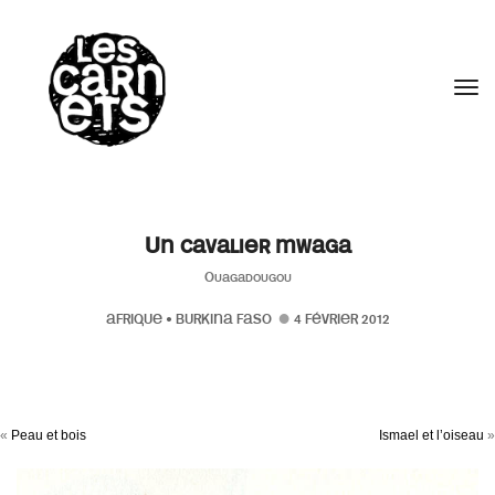
//
Tog
Un cavalier mwaga
Ouagadougou
AFRIQUE
•
BURKINA FASO
4 FÉVRIER 2012
«
Peau et bois
Ismael et l’oiseau
»