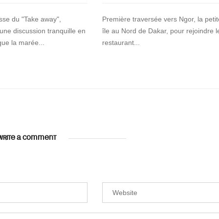
asse du "Take away",
Première traversée vers Ngor, la petit
 une discussion tranquille en
île au Nord de Dakar, pour rejoindre l
que la marée...
restaurant...
WRITE A COMMENT