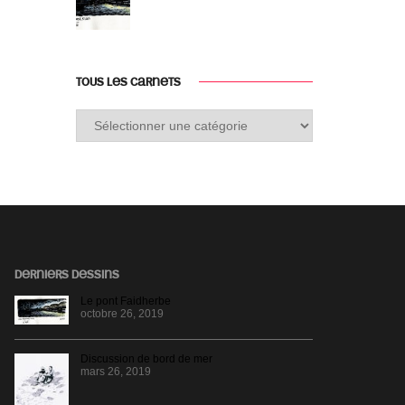
TOUS LES CARNETS
Tous
les
carnets
DERNIERS DESSINS
Le pont Faidherbe
octobre 26, 2019
Discussion de bord de mer
mars 26, 2019