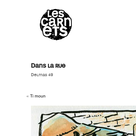
//
Dans la rue
Delmas 49
«
Ti moun