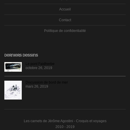
Accueil
Contact
Politique de confidentialité
DERNIERS DESSINS
Le pont Faidherbe
octobre 26, 2019
Discussion de bord de mer
mars 26, 2019
Les carnets de Jérôme Agostini - Croquis et voyages
2010 - 2019