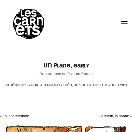
//
Tog
UN Plane, early
En direction de Port-au-Prince
AMÉRIQUES
•
PORT-AU-PRINCE
•
HAÏTI, DU SUD AU NORD
7 JUIN 2011
«
Toilette matinale
Ce matin, la panne
»