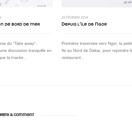
9
24 FÉVRIER 2019
on de bord de mer
Depuis l’île de Ngor
asse du "Take away",
Première traversée vers Ngor, la petit
 une discussion tranquille en
île au Nord de Dakar, pour rejoindre l
que la marée...
restaurant...
WRITE A COMMENT