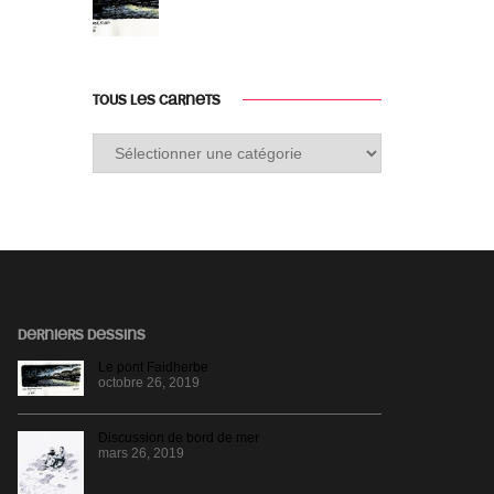
TOUS LES CARNETS
Tous
les
carnets
DERNIERS DESSINS
Le pont Faidherbe
octobre 26, 2019
Discussion de bord de mer
mars 26, 2019