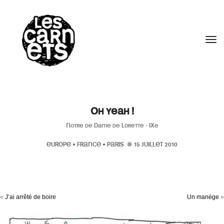
//
Tog
Oh yeah !
Notre de Dame de Lorette - IXe
EUROPE
•
FRANCE
•
PARIS
15 JUILLET 2010
«
J’ai arrêté de boire
Un manège
»