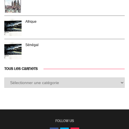
Afrique
Sénégal
TOUS LES CARNETS
Tous
les
carnets
FOLLOW US