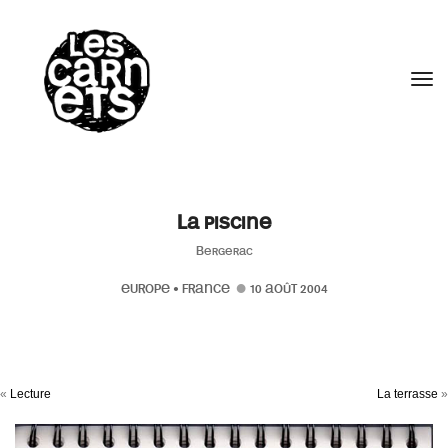
//
Tog
La piscine
Bergerac
EUROPE
•
FRANCE
10 AOÛT 2004
«
Lecture
La terrasse
»