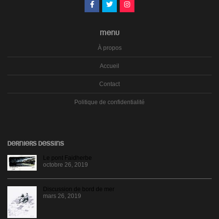
MENU
À propos
Accueil
Contact
Politique de confidentialité
DERNIERS DESSINS
Le pont Faidherbe
octobre 26, 2019
Discussion de bord de mer
mars 26, 2019