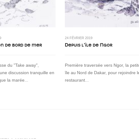
9
24 FÉVRIER 2019
on de bord de mer
Depuis l’île de Ngor
asse du "Take away",
Première traversée vers Ngor, la petit
 une discussion tranquille en
île au Nord de Dakar, pour rejoindre l
que la marée...
restaurant...