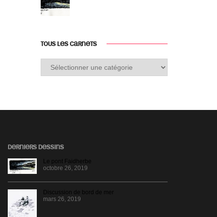
TOUS LES CARNETS
Tous
les
carnets
DERNIERS DESSINS
Le pont Faidherbe
octobre 26, 2019
Discussion de bord de mer
mars 26, 2019