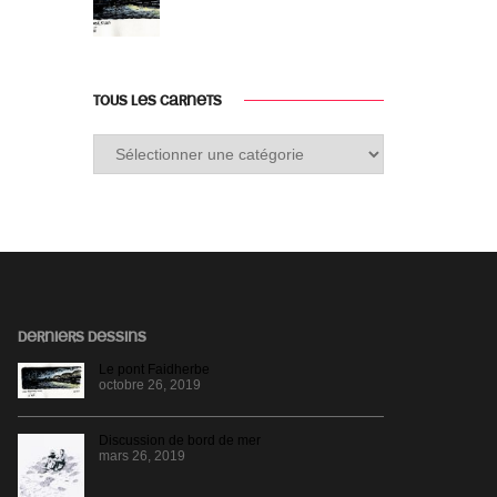
TOUS LES CARNETS
Tous
les
carnets
DERNIERS DESSINS
Le pont Faidherbe
octobre 26, 2019
Discussion de bord de mer
mars 26, 2019