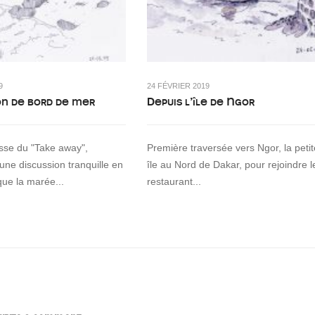
9
24 FÉVRIER 2019
on de bord de mer
Depuis l’île de Ngor
asse du "Take away",
Première traversée vers Ngor, la petit
 une discussion tranquille en
île au Nord de Dakar, pour rejoindre l
que la marée...
restaurant...