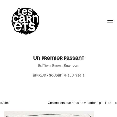
//
Tog
Un premier passant
Al Mufti Street, Khartoum
AFRIQUE
•
SOUDAN
3 JUIN 2015
«
Alima
Ces métiers que nous ne voudrions pas faire…
»