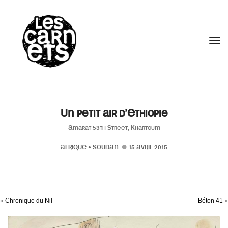
//
Tog
Un petit air d’Ethiopie
Amarat 53th Street, Khartoum
AFRIQUE
•
SOUDAN
15 AVRIL 2015
«
Chronique du Nil
Béton 41
»