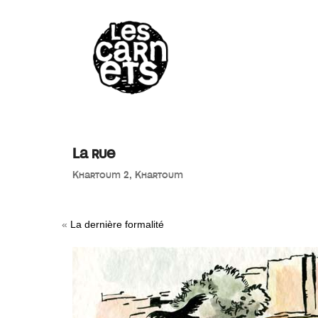
//
La rue
Khartoum 2, Khartoum
«
La dernière formalité