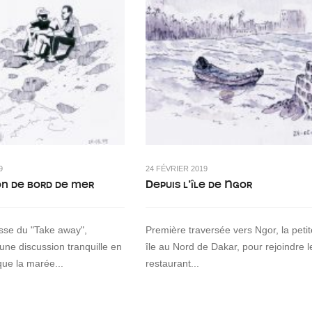
9
24 FÉVRIER 2019
on de bord de mer
Depuis l’île de Ngor
asse du "Take away",
Première traversée vers Ngor, la petit
 une discussion tranquille en
île au Nord de Dakar, pour rejoindre l
que la marée...
restaurant...