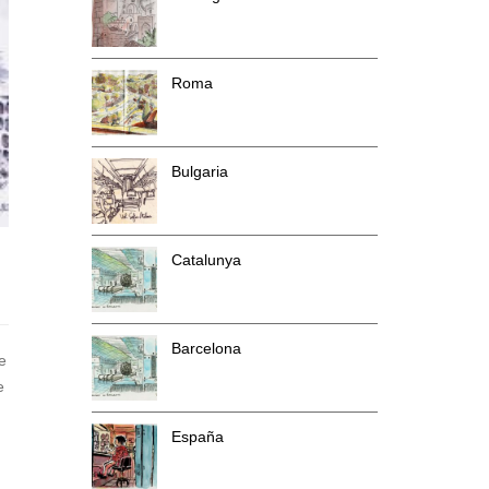
Roma
Bulgaria
Catalunya
Barcelona
e
e
España