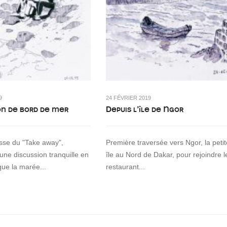
9
24 FÉVRIER 2019
on de bord de mer
Depuis l’île de Ngor
asse du "Take away",
Première traversée vers Ngor, la petit
 une discussion tranquille en
île au Nord de Dakar, pour rejoindre l
que la marée...
restaurant...