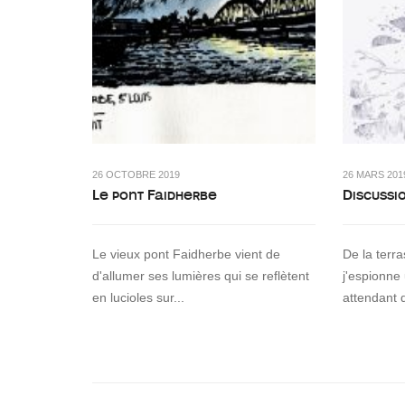
26 OCTOBRE 2019
26 MARS 201
Le pont Faidherbe
Discussi
Le vieux pont Faidherbe vient de
De la terr
d'allumer ses lumières qui se reflètent
j'espionne
en lucioles sur...
attendant 