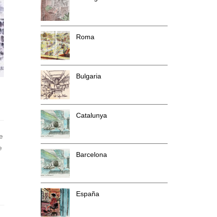
Roma
Bulgaria
Catalunya
e
e
Barcelona
España