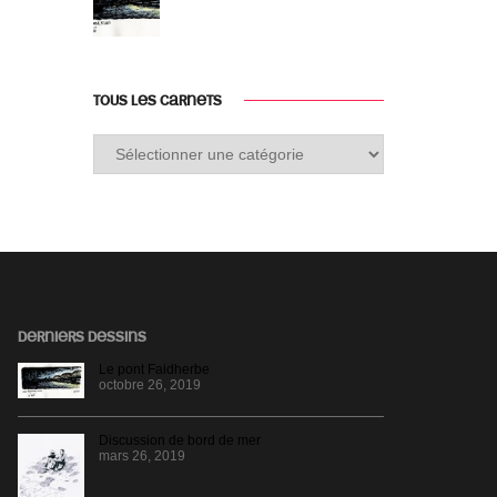
TOUS LES CARNETS
Tous
les
carnets
DERNIERS DESSINS
Le pont Faidherbe
octobre 26, 2019
Discussion de bord de mer
mars 26, 2019