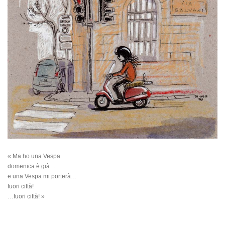
« Ma ho una Vespa
domenica è già…
e una Vespa mi porterà…
fuori città!
…fuori città! »