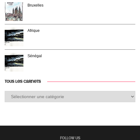
Bruxelles
Afrique
Sénégal
TOUS LES CARNETS
Tous
les
carnets
FOLLOW US