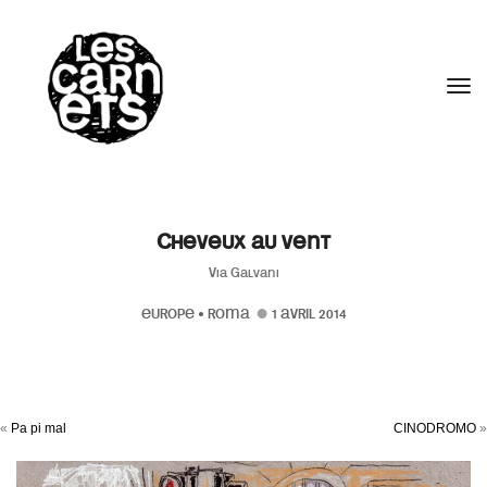
//
Tog
Cheveux au vent
Via Galvani
EUROPE
•
ROMA
1 AVRIL 2014
«
Pa pi mal
CINODROMO
»