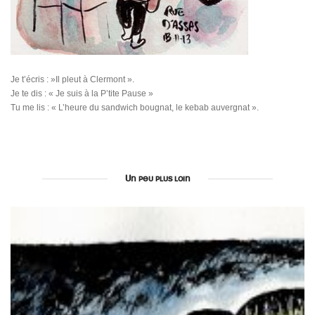
Je t’écris : »Il pleut à Clermont ».
Je te dis : « Je suis à la P’tite Pause »
Tu me lis : « L’heure du sandwich bougnat, le kebab auvergnat ».
Un peu plus loin