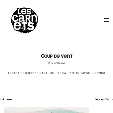
//
Tog
Coup de vent
Rue d'Assas
EUROPE
•
FRANCE
•
CLERMONT-FERRAND
18 NOVEMBRE 2013
«
A l’arrêt
Tête en l’air
»