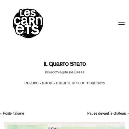
//
Tog
Il Quarto Stato
Pinacothèque de Brera
EUROPE
•
ITALIA
•
MILANO
18 OCTOBRE 2013
«
Poste Italiane
Pause devant le château
»