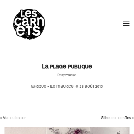
//
Tog
La plage publique
Pereybere
AFRIQUE
•
ILE MAURICE
28 AOÛT 2013
«
Vue du balcon
Silhouette des îles
»