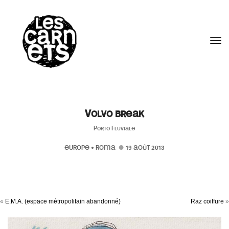
//
Tog
Volvo break
Porto Fluviale
EUROPE
•
ROMA
19 AOÛT 2013
«
E.M.A. (espace métropolitain abandonné)
Raz coiffure
»