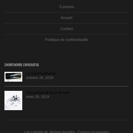
À propos
Accueil
Contact
Politique de confidentialité
DERNIERS DESSINS
Le pont Faidherbe
octobre 26, 2019
Discussion de bord de mer
mars 26, 2019
Les carnets de Jérôme Agostini - Croquis et voyages