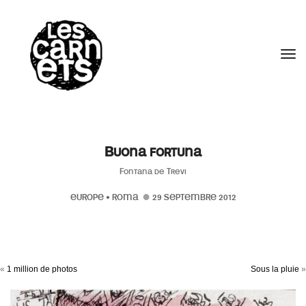
//
Tog
Buona fortuna
Fontana de Trevi
EUROPE
•
ROMA
29 SEPTEMBRE 2012
«
1 million de photos
Sous la pluie
»