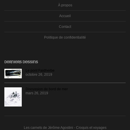
À propos
Accueil
Contact
Politique de confidentialité
DERNIERS DESSINS
Le pont Faidherbe
octobre 26, 2019
Discussion de bord de mer
mars 26, 2019
Les carnets de Jérôme Agostini - Croquis et voyages