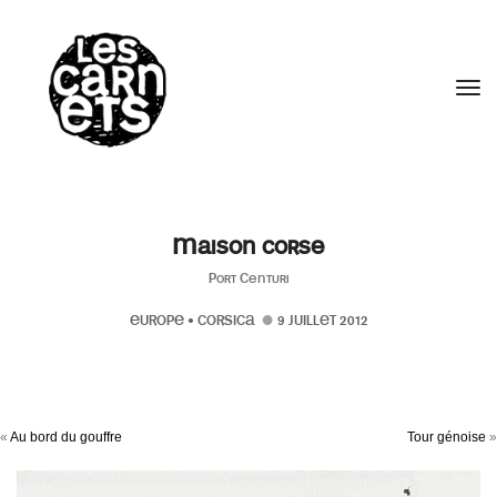
//
Tog
Maison corse
Port Centuri
EUROPE
•
CORSICA
9 JUILLET 2012
«
Au bord du gouffre
Tour génoise
»