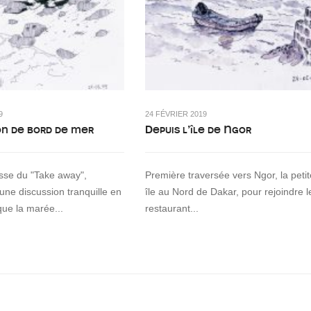
9
24 FÉVRIER 2019
on de bord de mer
Depuis l’île de Ngor
asse du "Take away",
Première traversée vers Ngor, la petit
 une discussion tranquille en
île au Nord de Dakar, pour rejoindre l
que la marée...
restaurant...