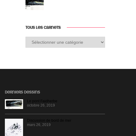
TOUS LES CARNETS
Tous
les
carnets
DERNIERS DESSINS
Le pont Faidherbe
octobre 26, 2019
Discussion de bord de mer
mars 26, 2019