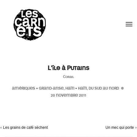
//
Tog
L’île à Putains
Corail
AMÉRIQUES
•
GRAND-ANSE, HAÏTI
•
HAÏTI, DU SUD AU NORD
20 NOVEMBRE 2011
«
Les grains de café sèchent
Un mec qui porte
»