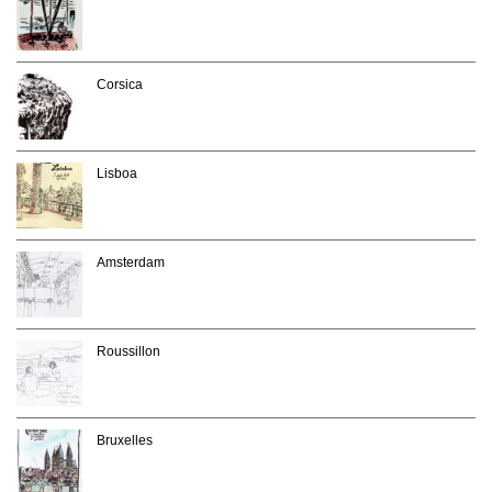
Corsica
Lisboa
Amsterdam
Roussillon
Bruxelles