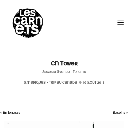
//
Tog
CN Tower
Augusta Avenue - Toronto
AMÉRIQUES
•
TRIP AU CANADA
10 AOÛT 2011
«
En terrasse
Basell’s
»