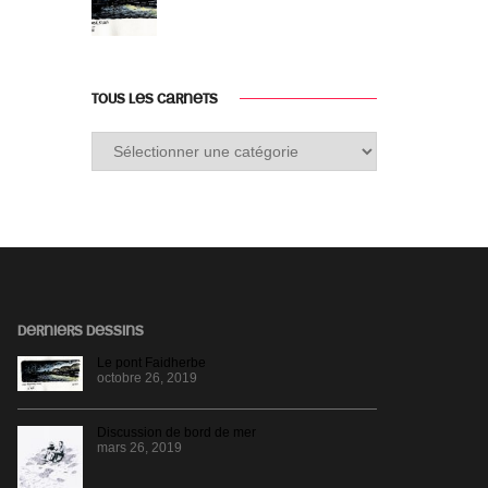
TOUS LES CARNETS
Tous
les
carnets
DERNIERS DESSINS
Le pont Faidherbe
octobre 26, 2019
Discussion de bord de mer
mars 26, 2019