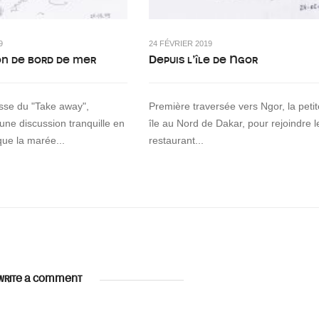
9
24 FÉVRIER 2019
on de bord de mer
Depuis l’île de Ngor
asse du "Take away",
Première traversée vers Ngor, la petit
 une discussion tranquille en
île au Nord de Dakar, pour rejoindre l
que la marée...
restaurant...
WRITE A COMMENT