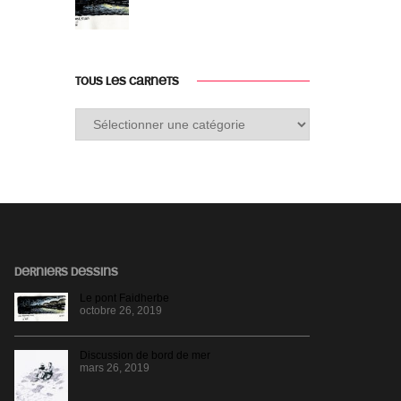
TOUS LES CARNETS
Tous
les
carnets
DERNIERS DESSINS
Le pont Faidherbe
octobre 26, 2019
Discussion de bord de mer
mars 26, 2019