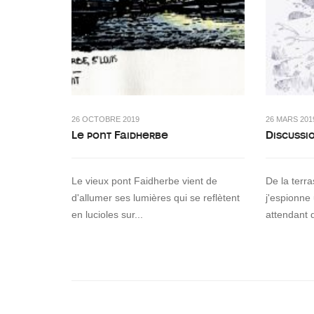
26 OCTOBRE 2019
26 MARS 201
Le pont Faidherbe
Discussi
Le vieux pont Faidherbe vient de
De la terr
d'allumer ses lumières qui se reflètent
j'espionne
en lucioles sur...
attendant 