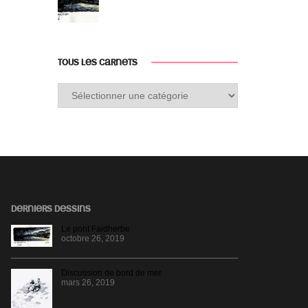
TOUS LES CARNETS
Tous
les
carnets
DERNIERS DESSINS
Le pont Faidherbe
octobre 26, 2019
Discussion de bord de mer
mars 26, 2019