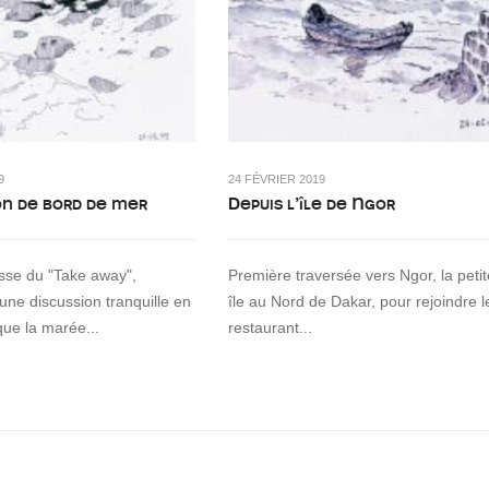
9
24 FÉVRIER 2019
on de bord de mer
Depuis l’île de Ngor
asse du "Take away",
Première traversée vers Ngor, la petit
 une discussion tranquille en
île au Nord de Dakar, pour rejoindre l
que la marée...
restaurant...